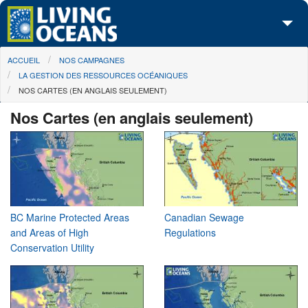
Skip to main content
You are here
ACCUEIL
NOS CAMPAGNES
À propos de nous
LA GESTION DES RESSOURCES OCÉANIQUES
NOS CARTES (EN ANGLAIS SEULEMENT)
Nos campagnes
Nos Cartes (en anglais seulement)
Centre des Médias
Les Cartes
Passez à l'action
BC Marine Protected Areas
Canadian Sewage
and Areas of High
Regulations
Conservation Utility