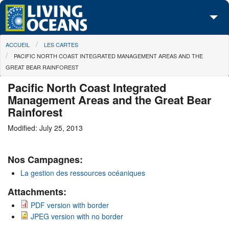
Skip to main content
You are here
ACCUEIL
LES CARTES
À propos de nous
PACIFIC NORTH COAST INTEGRATED MANAGEMENT AREAS AND THE
GREAT BEAR RAINFOREST
Nos campagnes
Pacific North Coast Integrated
Centre des Médias
Management Areas and the Great Bear
Rainforest
Les Cartes
Modified: July 25, 2013
Passez à l'action
Nos Campagnes:
La gestion des ressources océaniques
Attachments:
PDF version with border
JPEG version with no border