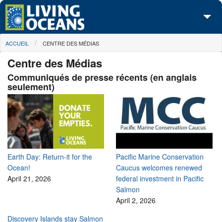
Skip to main content
You are here
ACCUEIL
CENTRE DES MÉDIAS
À propos de nous
Centre des Médias
Nos campagnes
Communiqués de presse récents (en anglais
seulement)
Centre des Médias
Les Cartes
Passez à l'action
Earth Day: Return-it for the
Pacific Marine Conservation
Ocean!
Caucus welcomes renewed
April 21, 2026
federal investment in Pacific
Salmon
April 2, 2026
Discovery Islands stay Salmon