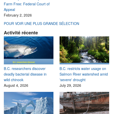
Farm Free: Federal Court of
Appeal
February 2, 2026
POUR VOIR UNE PLUS GRANDE SÉLECTION
Activité récente
B.C. researchers discover
B.C. restricts water usage on
deadly bacterial disease in
Salmon River watershed amid
wild chinook
'severe' drought
August 4, 2026
July 29, 2026