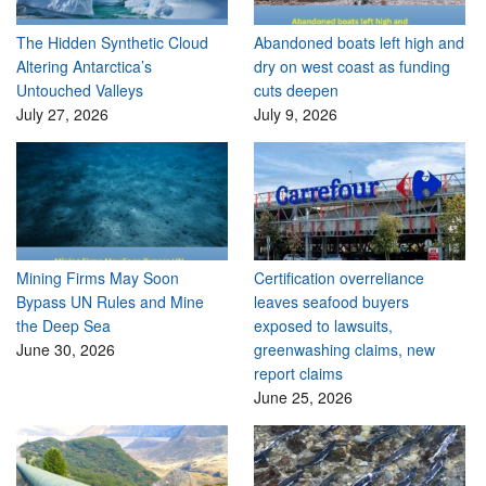
The Hidden Synthetic Cloud
Abandoned boats left high and
Altering Antarctica’s
dry on west coast as funding
Untouched Valleys
cuts deepen
July 27, 2026
July 9, 2026
Mining Firms May Soon
Certification overreliance
Bypass UN Rules and Mine
leaves seafood buyers
the Deep Sea
exposed to lawsuits,
June 30, 2026
greenwashing claims, new
report claims
June 25, 2026