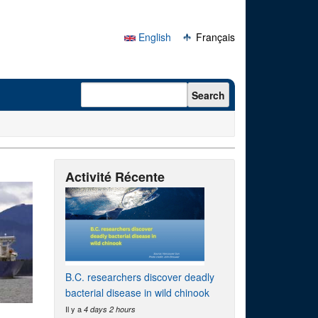
English
Français
Search form
Search
Activité Récente
B.C. researchers discover deadly
bacterial disease in wild chinook
Il y a
4 days 2 hours