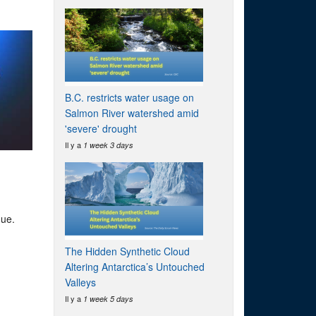
B.C. restricts water usage on
Salmon River watershed amid
'severe' drought
Il y a
1 week 3 days
que.
The Hidden Synthetic Cloud
Altering Antarctica’s Untouched
Valleys
Il y a
1 week 5 days