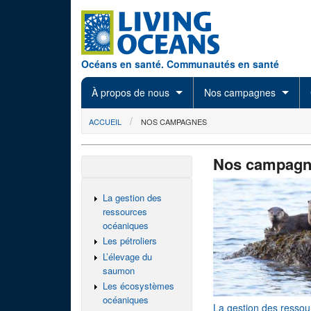
Skip to main content
Océans en santé. Communautés en santé
À propos de nous
Nos campagnes
You are here
ACCUEIL
NOS CAMPAGNES
Nos campagn
La gestion des
ressources
océaniques
Les pétroliers
L’élevage du
saumon
Les écosystèmes
océaniques
La gestion des resso