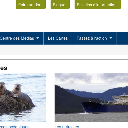
Faire un don
Blogue
Bulletins d'information
Centre des Médias
Les Cartes
Passez à l'action
es
urces océaniques
Les pétroliers