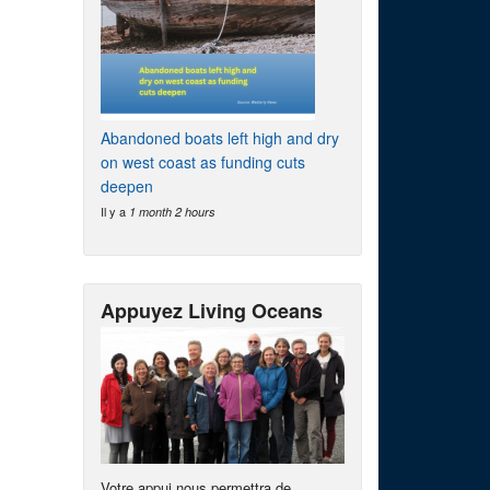
Abandoned boats left high and dry
on west coast as funding cuts
deepen
Il y a
1 month 2 hours
Appuyez Living Oceans
Votre appui nous permettra de