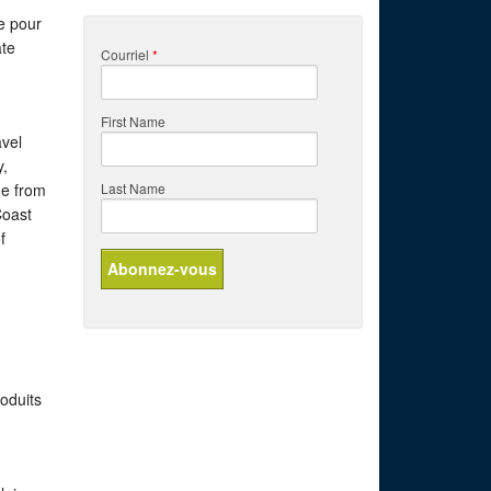
e pour
ate
Courriel
*
First Name
avel
y,
de from
Last Name
Coast
f
roduits