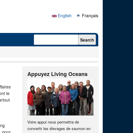
English
Français
Search form
Search
Appuyez Living Oceans
faires
nt le
artout
Votre appui nous permettra de
ing
convertir les élevages de saumon en
r pour