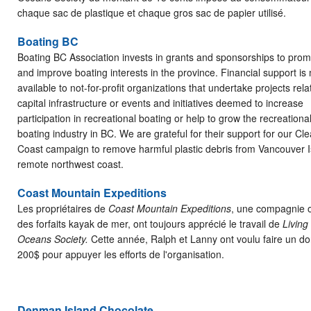
chaque sac de plastique et chaque gros sac de papier utilisé.
Boating BC
Boating BC Association invests in grants and sponsorships to pro
and improve boating interests in the province. Financial support i
available to not-for-profit organizations that undertake projects rela
capital infrastructure or events and initiatives deemed to increase
participation in recreational boating or help to grow the recreationa
boating industry in BC. We are grateful for their support for our Cle
Coast campaign to remove harmful plastic debris from Vancouver I
remote northwest coast.
Coast Mountain Expeditions
Les propriétaires de
Coast Mountain Expeditions
, une compagnie o
des forfaits kayak de mer, ont toujours apprécié le travail de
Living
Oceans Society.
Cette année, Ralph et Lanny ont voulu faire un d
200$ pour appuyer les efforts de l'organisation.
Denman Island Chocolate