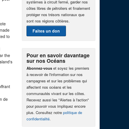
systèmes à circuit fermé, garder nos
côtes libres de pétroliers et finalement
protéger nos trésors nationaux que
sont nos régions côtières.
mote
s made
Faites un don
ted to
l
Pour en savoir davantage
ar the
sur nos Océans
sland's
Abonnez-vous
et soyez les premiers
à recevoir de l'information sur nos
campagnes et sur les problèmes qui
ffrant
affectent nos océans et les
communautés vivant sur les côtes.
on de
Recevez aussi les "Alertes à l'action"
pour pouvoir vous impliquez encore
plus. Consultez notre
politique de
confidentialité
.