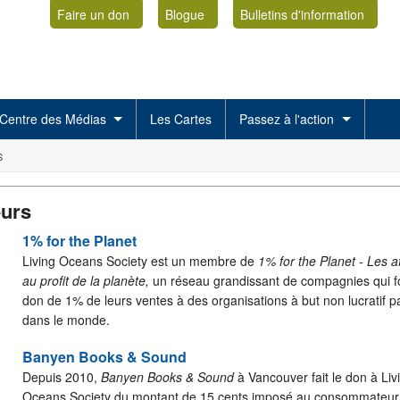
Faire un don
Blogue
Bulletins d'information
Centre des Médias
Les Cartes
Passez à l'action
S
urs
1% for the Planet
Living Oceans Society est un membre de
1% for the Planet - Les af
au profit de la planète,
un réseau grandissant de compagnies qui fo
don de 1% de leurs ventes à des organisations à but non lucratif p
dans le monde.
Banyen Books & Sound
Depuis 2010,
Banyen Books & Sound
à Vancouver fait le don à Liv
Oceans Society du montant de 15 cents imposé au consommateu