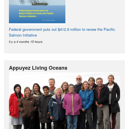
Federal government puts out $412.9 million to renew the Pacific
Salmon Initiative
Il y a
4 months 15 hours
Appuyez Living Oceans