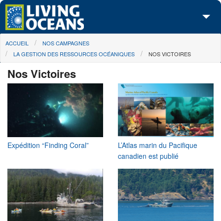
Skip to main content
You are here
ACCUEIL
NOS CAMPAGNES
À propos de nous
LA GESTION DES RESSOURCES OCÉANIQUES
NOS VICTOIRES
Nos campagnes
Nos Victoires
Centre des Médias
Les Cartes
Passez à l'action
Expédition “Finding Coral”
L’Atlas marin du Pacifique
canadien est publié