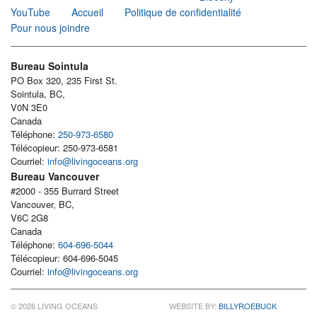
YouTube
Accueil
Politique de confidentialité
Pour nous joindre
Bureau Sointula
PO Box 320, 235 First St.
Sointula, BC,
V0N 3E0
Canada
Téléphone:
250-973-6580
Télécopieur: 250-973-6581
Courriel:
info@livingoceans.org
Bureau Vancouver
#2000 - 355 Burrard Street
Vancouver, BC,
V6C 2G8
Canada
Téléphone:
604-696-5044
Télécopieur: 604-696-5045
Courriel:
info@livingoceans.org
© 2026 LIVING OCEANS
WEBSITE BY:
BILLYROEBUCK