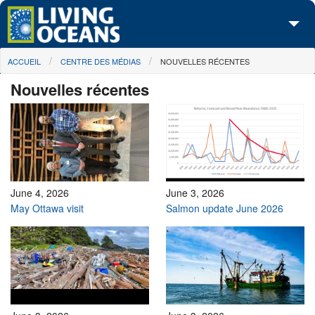
Skip to main content
You are here
ACCUEIL
CENTRE DES MÉDIAS
NOUVELLES RÉCENTES
À propos de nous
Nouvelles récentes
Nos campagnes
Centre des Médias
Les Cartes
Passez à l'action
June 4, 2026
June 3, 2026
May Ottawa visit
Salmon update June 2026