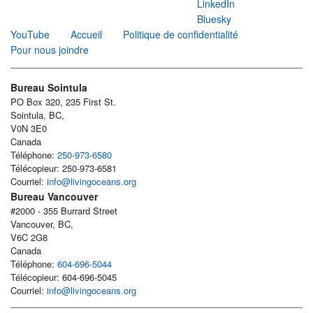
LinkedIn
Bluesky
YouTube
Accueil
Politique de confidentialité
Pour nous joindre
Bureau Sointula
PO Box 320, 235 First St.
Sointula, BC,
V0N 3E0
Canada
Téléphone:
250-973-6580
Télécopieur: 250-973-6581
Courriel:
info@livingoceans.org
Bureau Vancouver
#2000 - 355 Burrard Street
Vancouver, BC,
V6C 2G8
Canada
Téléphone:
604-696-5044
Télécopieur: 604-696-5045
Courriel:
info@livingoceans.org