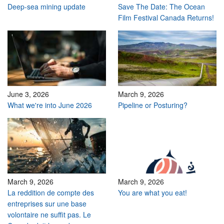
Deep-sea mining update
Save The Date: The Ocean
Film Festival Canada Returns!
June 3, 2026
March 9, 2026
What we're into June 2026
Pipeline or Posturing?
March 9, 2026
March 9, 2026
La reddition de compte des
You are what you eat!
entreprises sur une base
volontaire ne suffit pas. Le