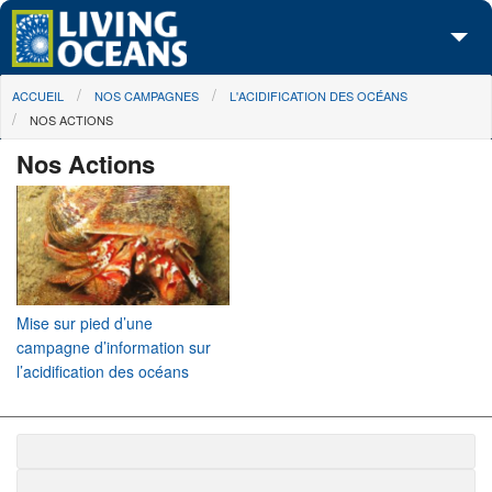
Skip to main content
You are here
ACCUEIL
NOS CAMPAGNES
L'ACIDIFICATION DES OCÉANS
À propos de nous
NOS ACTIONS
Nos campagnes
Nos Actions
Centre des Médias
Les Cartes
Passez à l'action
Mise sur pied d’une
campagne d’information sur
l’acidification des océans