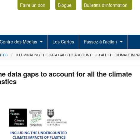
Faire un don
Blogue
Bulletins d'information
Centre des Médias
Les Cartes
Passez à l'action
NTES
ILLUMINATING THE DATA GAPS TO ACCOUNT FOR ALL THE CLIMATE IMPA
he data gaps to account for all the climate
astics