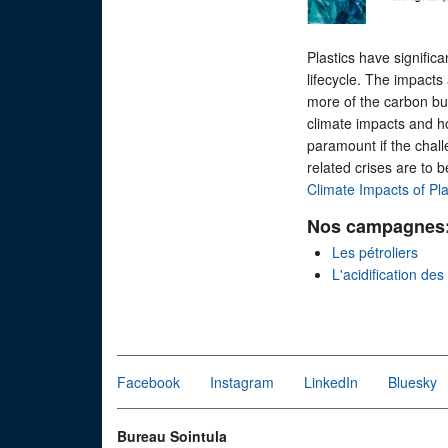
Plastics have signific
lifecycle. The impacts
more of the carbon bu
climate impacts and ho
paramount if the chall
related crises are to 
Climate Impacts of Pl
Nos campagnes
Les pétroliers
L'acidification de
Facebook
Instagram
LinkedIn
Bluesky
Bureau Sointula