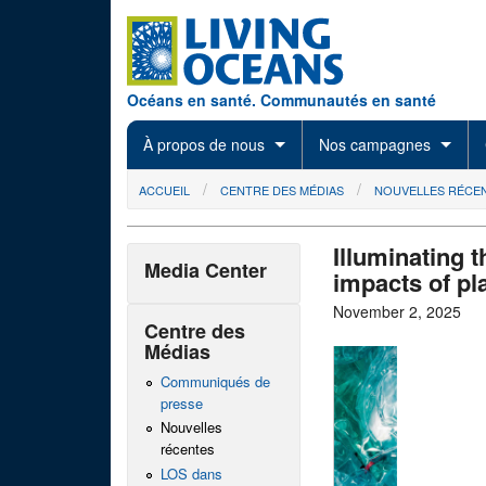
Skip to main content
Océans en santé. Communautés en santé
À propos de nous
Nos campagnes
You are here
ACCUEIL
CENTRE DES MÉDIAS
NOUVELLES RÉCE
Illuminating t
Media Center
impacts of pl
November 2, 2025
Centre des
Médias
Communiqués de
presse
Nouvelles
récentes
LOS dans