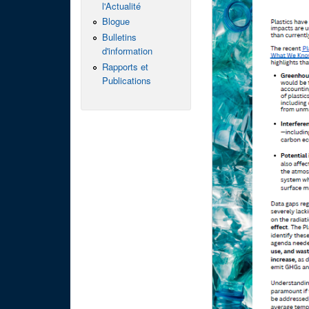
l'Actualité
Blogue
Bulletins
d'information
Rapports et
Publications