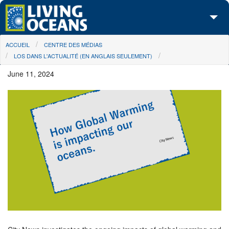
Skip to main content
You are here
ACCUEIL
CENTRE DES MÉDIAS
À propos de nous
LOS DANS L'ACTUALITÉ (EN ANGLAIS SEULEMENT)
Nos campagnes
June 11, 2024
Centre des Médias
Les Cartes
Passez à l'action