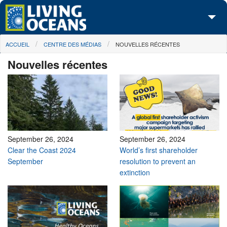
Skip to main content
You are here
ACCUEIL
CENTRE DES MÉDIAS
NOUVELLES RÉCENTES
À propos de nous
Nouvelles récentes
Nos campagnes
Centre des Médias
Les Cartes
Passez à l'action
September 26, 2024
September 26, 2024
Clear the Coast 2024
World’s first shareholder
September
resolution to prevent an
extinction