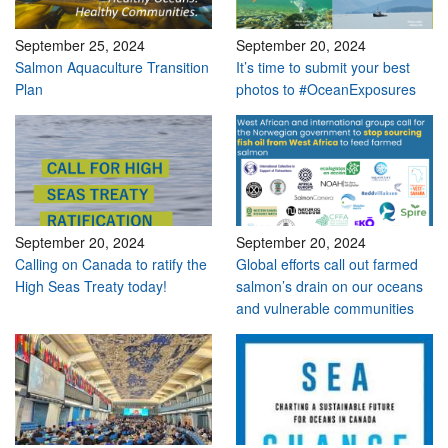
September 25, 2024
September 20, 2024
Salmon Aquaculture Transition
It’s time to submit your best
Plan
photos to #OceanExposures
September 20, 2024
September 20, 2024
Calling on Canada to ratify the
Global efforts call out farmed
High Seas Treaty today!
salmon’s drain on our oceans
and vulnerable communities