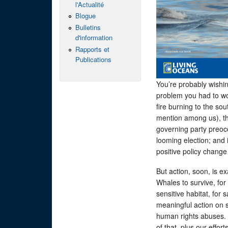
l'Actualité
Blogue
Bulletins
d'information
Rapports et
Publications
You’re probably wishin
problem you had to wo
fire burning to the sout
mention among us), the 
governing party preocc
looming election; and 
positive policy chang
But action, soon, is e
Whales to survive, for
sensitive habitat, for
meaningful action on 
human rights abuses. I
of that, plus our effor