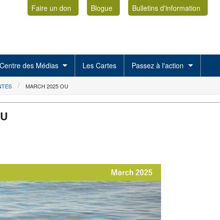
Faire un don
Blogue
Bulletins d'information
Centre des Médias
Les Cartes
Passez à l'action
NTES
MARCH 2025 OU
OU