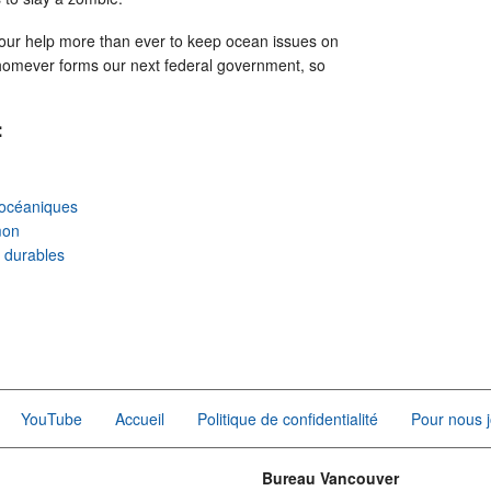
our help more than ever to keep ocean issues on
homever forms our next federal government, so
:
océaniques
mon
r durables
YouTube
Accueil
Politique de confidentialité
Pour nous j
Bureau Vancouver