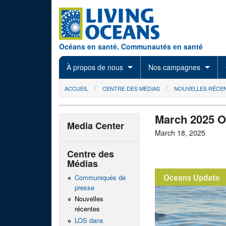
Skip to main content
Océans en santé. Communautés en santé
À propos de nous
Nos campagnes
You are here
ACCUEIL
CENTRE DES MÉDIAS
NOUVELLES RÉCE
March 2025 
Media Center
March 18, 2025
Centre des
Médias
Communiqués de
presse
Nouvelles
récentes
LOS dans