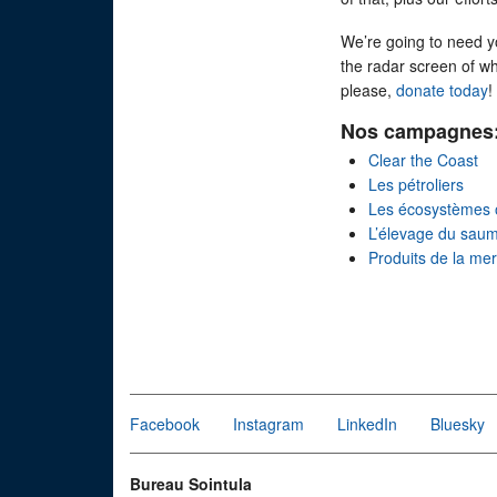
We’re going to need y
the radar screen of w
please,
donate today
!
Nos campagnes
Clear the Coast
Les pétroliers
Les écosystèmes 
L’élevage du sau
Produits de la me
Facebook
Instagram
LinkedIn
Bluesky
Bureau Sointula