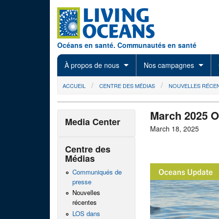
Skip to main content
Océans en santé. Communautés en santé
À propos de nous
Nos campagnes
You are here
ACCUEIL
CENTRE DES MÉDIAS
NOUVELLES RÉCE
March 2025 
Media Center
March 18, 2025
Centre des
Médias
Communiqués de
presse
Nouvelles
récentes
LOS dans