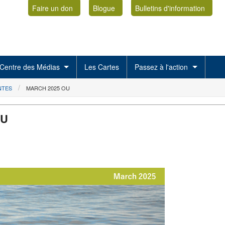
Faire un don
Blogue
Bulletins d'information
Centre des Médias
Les Cartes
Passez à l'action
NTES
MARCH 2025 OU
OU