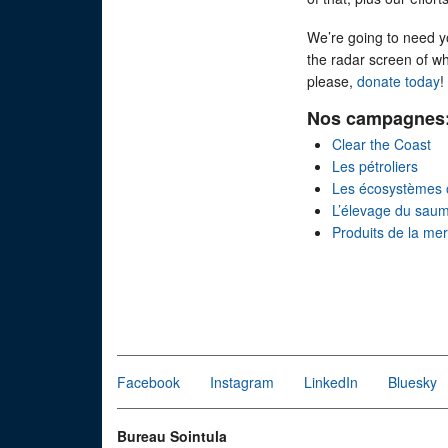
We’re going to need y
the radar screen of w
please,
donate today
!
Nos campagnes
Clear the Coast
Les pétroliers
Les écosystèmes 
L’élevage du sau
Produits de la me
Facebook
Instagram
LinkedIn
Bluesky
Bureau Sointula