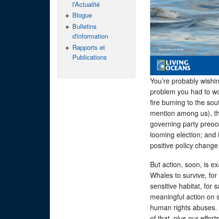
l'Actualité
Blogue
Bulletins
d'information
Rapports et
Publications
You’re probably wishin
problem you had to wo
fire burning to the sout
mention among us), the 
governing party preocc
looming election; and 
positive policy chang
But action, soon, is e
Whales to survive, for
sensitive habitat, for
meaningful action on 
human rights abuses. I
of that, plus our effor