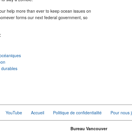
our help more than ever to keep ocean issues on
homever forms our next federal government, so
:
océaniques
mon
r durables
YouTube
Accueil
Politique de confidentialité
Pour nous j
Bureau Vancouver