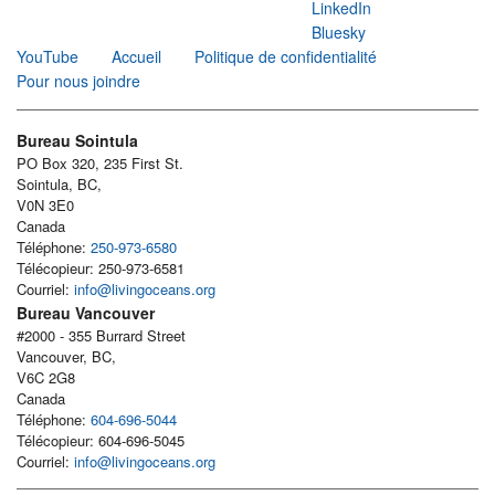
LinkedIn
Bluesky
YouTube
Accueil
Politique de confidentialité
Pour nous joindre
Bureau Sointula
PO Box 320, 235 First St.
Sointula, BC,
V0N 3E0
Canada
Téléphone:
250-973-6580
Télécopieur: 250-973-6581
Courriel:
info@livingoceans.org
Bureau Vancouver
#2000 - 355 Burrard Street
Vancouver, BC,
V6C 2G8
Canada
Téléphone:
604-696-5044
Télécopieur: 604-696-5045
Courriel:
info@livingoceans.org