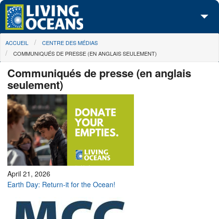
Skip to main content
You are here
ACCUEIL
CENTRE DES MÉDIAS
À propos de nous
COMMUNIQUÉS DE PRESSE (EN ANGLAIS SEULEMENT)
Nos campagnes
Communiqués de presse (en anglais
seulement)
Centre des Médias
Les Cartes
Passez à l'action
April 21, 2026
Earth Day: Return-it for the Ocean!