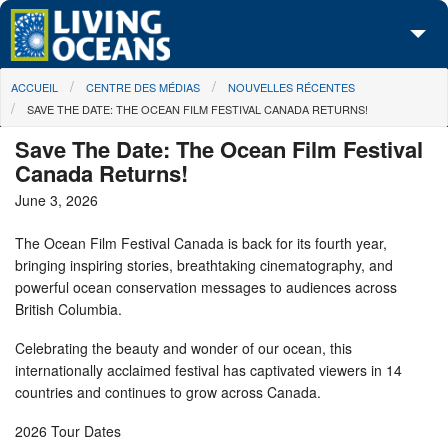
Skip to main content
You are here
ACCUEIL
CENTRE DES MÉDIAS
NOUVELLES RÉCENTES
À propos de nous
SAVE THE DATE: THE OCEAN FILM FESTIVAL CANADA RETURNS!
Nos campagnes
Save The Date: The Ocean Film Festival
Canada Returns!
Centre des Médias
June 3, 2026
Les Cartes
The Ocean Film Festival Canada is back for its fourth year,
bringing inspiring stories, breathtaking cinematography, and
Passez à l'action
powerful ocean conservation messages to audiences across
British Columbia.
Celebrating the beauty and wonder of our ocean, this
internationally acclaimed festival has captivated viewers in 14
countries and continues to grow across Canada.
2026 Tour Dates