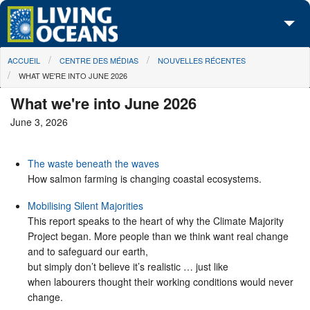
Skip to main content
You are here
ACCUEIL
CENTRE DES MÉDIAS
NOUVELLES RÉCENTES
À propos de nous
WHAT WE'RE INTO JUNE 2026
Nos campagnes
What we're into June 2026
June 3, 2026
Centre des Médias
Les Cartes
The waste beneath the waves
How salmon farming is changing coastal ecosystems.
Passez à l'action
Mobilising Silent Majorities
This report speaks to the heart of why the Climate Majority
Project began. More people than we think want real change
and to safeguard our earth,
but simply don’t believe it’s realistic … just like
when labourers thought their working conditions would never
change.