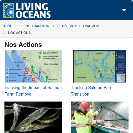
Skip to main content
You are here
ACCUEIL
NOS CAMPAGNES
L’ÉLEVAGE DU SAUMON
À propos de nous
NOS ACTIONS
Nos campagnes
Nos Actions
Centre des Médias
Les Cartes
Passez à l'action
Tracking the Impact of Salmon
Tracking Salmon Farm
Farm Removal
Transition