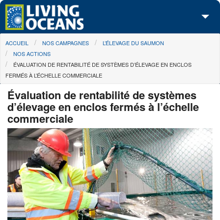
Skip to main content
You are here
ACCUEIL
NOS CAMPAGNES
L’ÉLEVAGE DU SAUMON
À propos de nous
NOS ACTIONS
ÉVALUATION DE RENTABILITÉ DE SYSTÈMES D’ÉLEVAGE EN ENCLOS
Nos campagnes
FERMÉS À L’ÉCHELLE COMMERCIALE
Centre des Médias
Évaluation de rentabilité de systèmes
d’élevage en enclos fermés à l’échelle
Les Cartes
commerciale
Passez à l'action