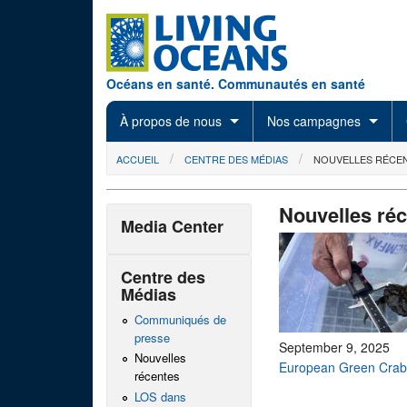
Skip to main content
Océans en santé. Communautés en santé
À propos de nous
Nos campagnes
You are here
ACCUEIL
CENTRE DES MÉDIAS
NOUVELLES RÉCE
Nouvelles ré
Media Center
Centre des
Médias
Communiqués de
presse
September 9, 2025
Nouvelles
European Green Crab
récentes
LOS dans