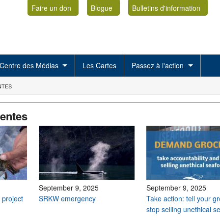
Faire un don
Blogue
Bulletins d'information
Centre des Médias
Les Cartes
Passez à l'action
NTES
centes
September 9, 2025
September 9, 2025
 project
SRKW emergency
Take action: tell your g
stop selling unethical 