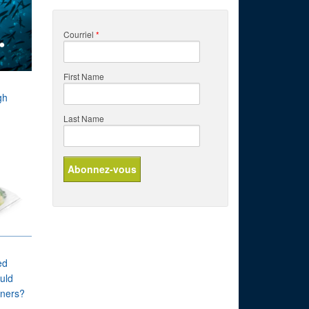
Courriel
*
First Name
gh
Last Name
ed
uld
iners?