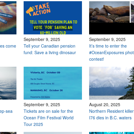
September 9, 2025
September 9, 2025
les come
Tell your Canadian pension
It’s time to enter the
fund: Save a living dinosaur
#OceanExposures phot
contest!
September 9, 2025
August 20, 2025
eep-sea
Tickets are on sale for the
Northern Resident kille
Ocean Film Festival World
I76 dies in B.C. waters
Tour 2025