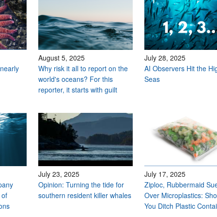
August 5, 2025
July 28, 2025
nearly
Why risk it all to report on the
AI Observers Hit the Hi
world's oceans? For this
Seas
reporter, it starts with guilt
July 23, 2025
July 17, 2025
pany
Opinion: Turning the tide for
Ziploc, Rubbermaid Su
 of
southern resident killer whales
Over Microplastics: Sho
ions
You Ditch Plastic Conta