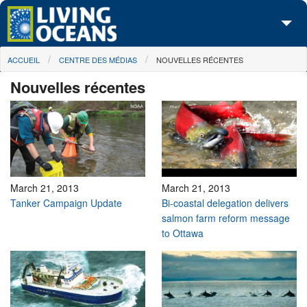
Skip to main content
You are here
ACCUEIL
CENTRE DES MÉDIAS
NOUVELLES RÉCENTES
À propos de nous
Nouvelles récentes
Nos campagnes
Centre des Médias
Les Cartes
Passez à l'action
March 21, 2013
March 21, 2013
Tanker Campaign Update
Bi-coastal delegation delivers
salmon farm reform message
to Ottawa