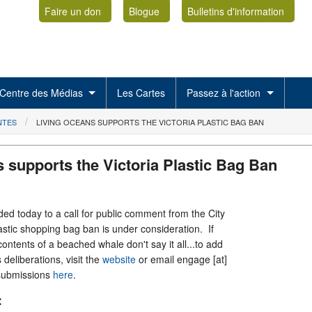
Faire un don
Blogue
Bulletins d'information
Centre des Médias
Les Cartes
Passez à l'action
NTES
LIVING OCEANS SUPPORTS THE VICTORIA PLASTIC BAG BAN
 supports the Victoria Plastic Bag Ban
ed today to a call for public comment from the City
lastic shopping bag ban is under consideration. If
ontents of a beached whale don't say it all...to add
 deliberations, visit the
website
or email engage [at]
 submissions
here
.
: