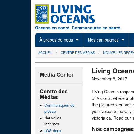
Skip to main content
Océans en santé. Communautés en santé
À propos de nous
Nos campagnes
You are here
ACCUEIL
CENTRE DES MÉDIAS
NOUVELLES RÉCE
Living Oceans
Media Center
November 8, 2017
Centre des
Living Oceans respond
Médias
of Victoria, where a p
the pictured stomach c
Communiqués de
presse
your voice to the City's
victoria.ca. Read our
Nouvelles
récentes
Nos campagnes
LOS dans