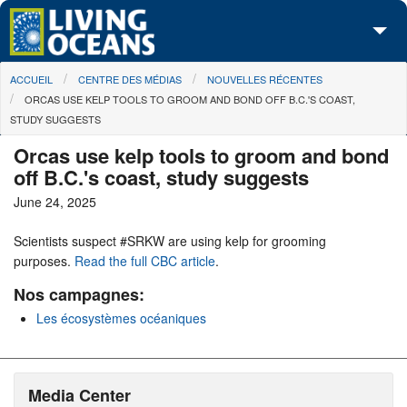
Skip to main content
You are here
ACCUEIL
CENTRE DES MÉDIAS
NOUVELLES RÉCENTES
À propos de nous
ORCAS USE KELP TOOLS TO GROOM AND BOND OFF B.C.'S COAST,
STUDY SUGGESTS
Nos campagnes
Orcas use kelp tools to groom and bond
Centre des Médias
off B.C.'s coast, study suggests
June 24, 2025
Les Cartes
Scientists suspect #SRKW are using kelp for grooming
Passez à l'action
purposes.
Read the full CBC article
.
Nos campagnes:
Les écosystèmes océaniques
Media Center