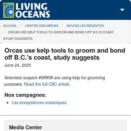
Skip to main content
You are here
ACCUEIL
CENTRE DES MÉDIAS
NOUVELLES RÉCENTES
À propos de nous
ORCAS USE KELP TOOLS TO GROOM AND BOND OFF B.C.'S COAST,
STUDY SUGGESTS
Nos campagnes
Orcas use kelp tools to groom and bond
Centre des Médias
off B.C.'s coast, study suggests
June 24, 2025
Les Cartes
Scientists suspect #SRKW are using kelp for grooming
Passez à l'action
purposes.
Read the full CBC article
.
Nos campagnes:
Les écosystèmes océaniques
Media Center