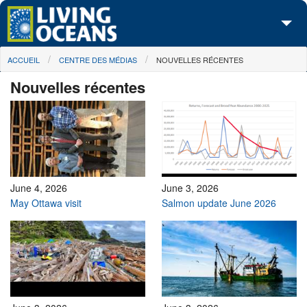
Skip to main content
You are here
ACCUEIL
CENTRE DES MÉDIAS
NOUVELLES RÉCENTES
À propos de nous
Nouvelles récentes
Nos campagnes
Centre des Médias
Les Cartes
Passez à l'action
June 4, 2026
June 3, 2026
May Ottawa visit
Salmon update June 2026