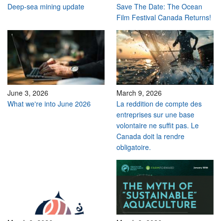
Deep-sea mining update
Save The Date: The Ocean
Film Festival Canada Returns!
June 3, 2026
March 9, 2026
What we're into June 2026
La reddition de compte des
entreprises sur une base
volontaire ne suffit pas. Le
Canada doit la rendre
obligatoire.