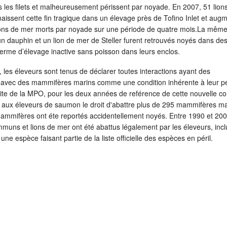
 les filets et malheureusement périssent par noyade. En 2007, 51 lion
aissent cette fin tragique dans un élevage près de Tofino Inlet et aug
ions de mer morts par noyade sur une période de quatre mois.La mêm
 dauphin et un lion de mer de Steller furent retrouvés noyés dans des 
erme d’élevage inactive sans poisson dans leurs enclos.
 les éleveurs sont tenus de déclarer toutes interactions ayant des
 avec des mammifères marins comme une condition inhérente à leur p
site de la MPO, pour les deux années de reférence de cette nouvelle co
é aux éleveurs de saumon le droit d'abattre plus de 295 mammifères ma
mammifères ont éte reportés accidentellement noyés. Entre 1990 et 200
uns et lions de mer ont été abattus légalement par les éleveurs, incl
 une espèce faisant partie de la liste officielle des espèces en péril.