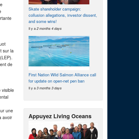
de
Skate shareholder campaign:
e
collusion allegations, investor dissent,
rtante
and some wins!
Il y a
2 months 4 days
uot
 sur la
 (LEP).
ment de
First Nation Wild Salmon Alliance call
for update on open-net pen ban
Il y a
3 months 3 days
 visible
ental
our une
Appuyez Living Oceans
 avoir