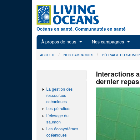
Skip to main content
Océans en santé. Communautés en santé
À propos de nous
Nos campagnes
You are here
ACCUEIL
NOS CAMPAGNES
L’ÉLEVAGE DU SAUMO
Interactions 
dernier repas
La gestion des
ressources
océaniques
Les pétroliers
L’élevage du
saumon
Les écosystèmes
océaniques