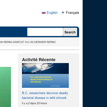
English
Français
Search form
Search
UN REPAS GRATUIT OU UN DERNIER REPAS!
Activité Récente
B.C. researchers discover deadly
bacterial disease in wild chinook
Il y a
2 days 23 hours