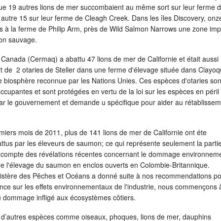
ue 19 autres lions de mer succombaient au même sort sur leur ferme 
 autre 15 sur leur ferme de Cleagh Creek. Dans les îles Discovery, onz
s à la ferme de Philip Arm, près de Wild Salmon Narrows une zone imp
on sauvage.
Canada (Cermaq) a abattu 47 lions de mer de Californie et était aussi
t de 2 otaries de Steller dans une ferme d'élevage située dans Clayoq
 biosphère reconnue par les Nations Unies. Ces espèces d'otaries sont
ccupantes et sont protégées en vertu de la loi sur les espèces en péril
 par le gouvernement et demande u spécifique pour aider au rétablisse
miers mois de 2011, plus de 141 lions de mer de Californie ont éte
ttus par les éleveurs de saumon; ce qui représente seulement la partie
ent compte des révélations récentes concernant le dommage environnem
 de l'élevage du saumon en enclos ouverts en Colombie-Britannique.
nistère des Pêches et Océans a donné suite à nos recommendations p
nce sur les effets environnementaux de l'industrie, nous commençons à
du dommage infligé aux écosystèmes côtiers.
 d’autres espèces comme oiseaux, phoques, lions de mer, dauphins