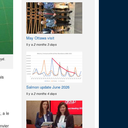
May Ottawa visit
Il y a
2 months 3 days
oyé.
ais
Salmon update June 2026
Il y a
2 months 4 days
 a le
nvier