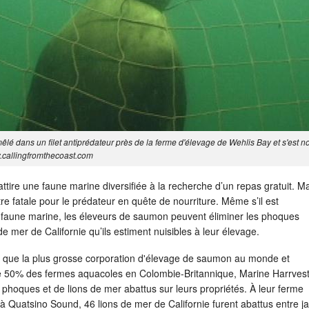
êlé dans un filet antiprédateur près de la ferme d'élevage de Wehlis Bay et s'est n
.callingfromthecoast.com
tire une faune marine diversifiée à la recherche d’un repas gratuit. M
tre fatale pour le prédateur en quête de nourriture. Même s’il est
la faune marine, les éleveurs de saumon peuvent éliminer les phoques
e mer de Californie qu’ils estiment nuisibles à leur élevage.
nt que la plus grosse corporation d'élevage de saumon au monde et
de 50% des fermes aquacoles en Colombie-Britannique, Marine Harrvest,
phoques et de lions de mer abattus sur leurs propriétés. À leur ferme
 Quatsino Sound, 46 lions de mer de Californie furent abattus entre ja