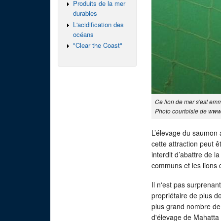
Produits de la mer
durables
L'acidification des
océans
"Clear the Coast"
Ce lion de mer s'est emm
Photo courtoisie de www
L’élevage du saumon at
cette attraction peut ê
interdit d’abattre de 
communs et les lions d
Il n'est pas surprena
propriétaire de plus 
plus grand nombre de 
d'élevage de Mahatta à