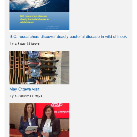
B.C. researchers discover deadly bacterial disease in wild chinook
Il y a
1 day 19 hours
May Ottawa visit
Il y a
2 months 2 days