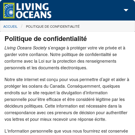
Skip to main content
You are here
ACCUEIL
POLITIQUE DE CONFIDENTIALITÉ
À propos de nous
Politique de confidentialité
Nos campagnes
Living Oceans Society
s’engage à protéger votre vie privée et à
garder votre confiance. Notre politique de confidentialité se
Centre des Médias
conforme avec la Loi sur la protection des renseignements
personnels et les documents électroniques.
Les Cartes
Notre site internet est conçu pour vous permettre d’agir et aider à
Passez à l'action
protéger les océans du Canada. Conséquemment, quelques
endroits sur le site requiert la divulgation d’information
personnelle pour’être efficace et être considéré légitime par les
décideurs politiques. Cette information est nécessaire dans la
correspondance avec ces preneurs de décision pour authentifier
vos lettres et pour mieux recevoir une réponse écrite.
L'information personnelle que vous nous fournirez est conservée