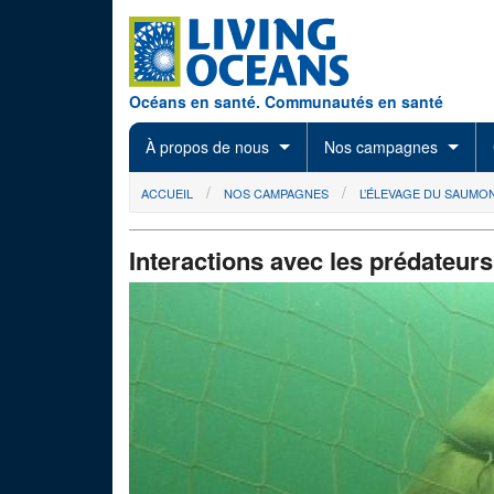
Skip to main content
Océans en santé. Communautés en santé
À propos de nous
Nos campagnes
You are here
ACCUEIL
NOS CAMPAGNES
L’ÉLEVAGE DU SAUMO
Interactions avec les prédateurs