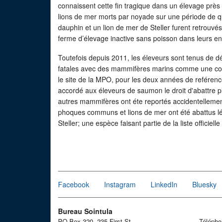
connaissent cette fin tragique dans un élevage près
lions de mer morts par noyade sur une période de
dauphin et un lion de mer de Steller furent retrouvé
ferme d’élevage inactive sans poisson dans leurs en
Toutefois depuis 2011, les éleveurs sont tenus de d
fatales avec des mammifères marins comme une cond
le site de la MPO, pour les deux années de reférence
accordé aux éleveurs de saumon le droit d'abattre 
autres mammifères ont éte reportés accidentellemen
phoques communs et lions de mer ont été abattus lég
Steller; une espèce faisant partie de la liste officiell
Facebook
Instagram
LinkedIn
Bluesky
Bureau Sointula
PO Box 320, 235 First St.
Téléph