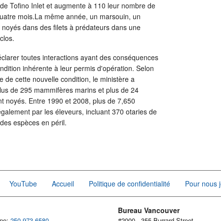
 de Tofino Inlet et augmente à 110 leur nombre de
 quatre mois.La même année, un marsouin, un
s noyés dans des filets à prédateurs dans une
clos.
éclarer toutes interactions ayant des conséquences
ition inhérente à leur permis d'opération. Selon
 de cette nouvelle condition, le ministère a
plus de 295 mammifères marins et plus de 24
t noyés. Entre 1990 et 2008, plus de 7,650
alement par les éleveurs, incluant 370 otaries de
e des espèces en péril.
YouTube
Accueil
Politique de confidentialité
Pour nous j
Bureau Vancouver
one:
250-973-6580
#2000 - 355 Burrard Street