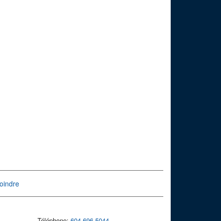
oindre
Téléphone:
604-696-5044