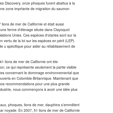
les Discovery, onze phoques furent abattus à la
une zone imprtante de migration du saumon
ons de mer de Californie et était aussi
s une ferme d'élevage située dans Clayoquot
ations Unies. Ces espèces d'otaries sont sur la
 vertu de la loi sur les espèces en péril (LEP).
e u spécifique pour aider au rétablissement de
1 lions de mer de Californie ont éte
n; ce qui représente seulement la partie visible
centes concernant le dommage environnemental que
 ouverts en Colombie-Britannique. Maintenant que
 nos recommendations pour une plus grande
industrie, nous commençons à avoir une idée plus
aux, phoques, lions de mer, dauphins s’emmêlent
par noyade. En 2007, 51 lions de mer de Californie