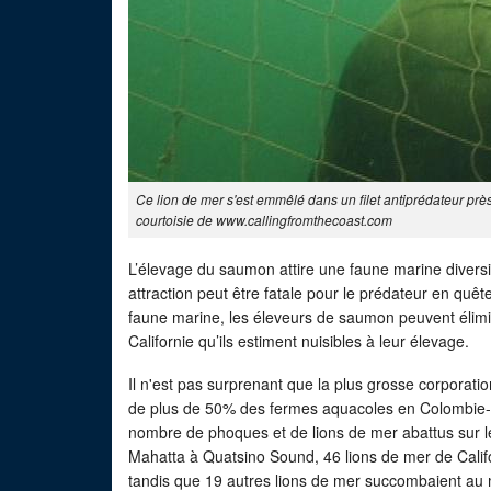
Ce lion de mer s'est emmêlé dans un filet antiprédateur prè
courtoisie de www.callingfromthecoast.com
L’élevage du saumon attire une faune marine diversif
attraction peut être fatale pour le prédateur en quête
faune marine, les éleveurs de saumon peuvent élim
Californie qu’ils estiment nuisibles à leur élevage.
Il n'est pas surprenant que la plus grosse corporat
de plus de 50% des fermes aquacoles en Colombie-Br
nombre de phoques et de lions de mer abattus sur le
Mahatta à Quatsino Sound, 46 lions de mer de Califo
tandis que 19 autres lions de mer succombaient au 