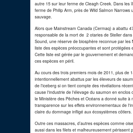
autre 15 sur leur ferme de Cleagh Creek. Dans les î
ferme de Philip Arm, près de Wild Salmon Narrows 
sauvage.
Alors que Mainstream Canada (Cermaq) a abattu 47 li
responsable de la mort de 2 otaries de Steller dan
Sound, une réserve de biosphère reconnue par les N
liste des espèces préoccupantes et sont protégées en
Cette liste est gérée par le gouvernement et demand
ces espèces en péril.
Au cours des trois premiers mois de 2011, plus de 14
intentionnellement abattus par les éleveurs de saumo
de l'iceberg si on tient compte des révélations ré
cause l'industrie de l'élevage du saumon en enclos
le Ministère des Pêches et Océans a donné suite à
transparence sur les effets environnementaux de l'
claire du dommage infligé aux écosystèmes côtiers.
Outre ces massacres, d’autres espèces comme oise
aussi dans les filets et malheureusement périssent 