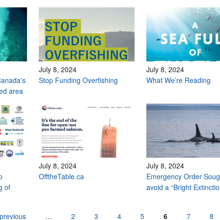
July 8, 2024
July 8, 2024
Canada's
Stop Funding Overfishing
What We’re Reading
ted area
July 8, 2024
July 8, 2024
p
OfftheTable.ca
Emergency Order Sough
g of
avoid a “Bright Extincti
 previous
…
2
3
4
5
6
7
8