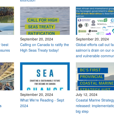
extinction
September 20, 2024
September 20, 2024
r best
Calling on Canada to ratify the
Global efforts call out 
osures
High Seas Treaty today!
salmon’s drain on our 
and vulnerable commun
September 20, 2024
July 12, 2024
What We're Reading - Sept
Coastal Marine Strateg
s
2024
released: implementati
big step