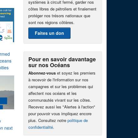
systèmes à circuit fermé, garder nos
côtes libres de pétroliers et finalement
protéger nos trésors nationaux que
sont nos régions côtières.
Faites un don
farmed
Pour en savoir davantage
oceans
sur nos Océans
ities
Abonnez-vous
et soyez les premiers
à recevoir de l'information sur nos
campagnes et sur les problèmes qui
affectent nos océans et les
communautés vivant sur les côtes.
Recevez aussi les "Alertes à l'action"
pour pouvoir vous impliquez encore
plus. Consultez notre
politique de
y
confidentialité
.
on next