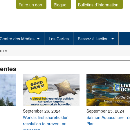
Faire un don
Blogue
Bulletins d'information
Centre des Médias
Les Cartes
Passez à l'action
NTES
centes
September 26, 2024
September 25, 2024
World’s first shareholder
Salmon Aquaculture Tra
resolution to prevent an
Plan