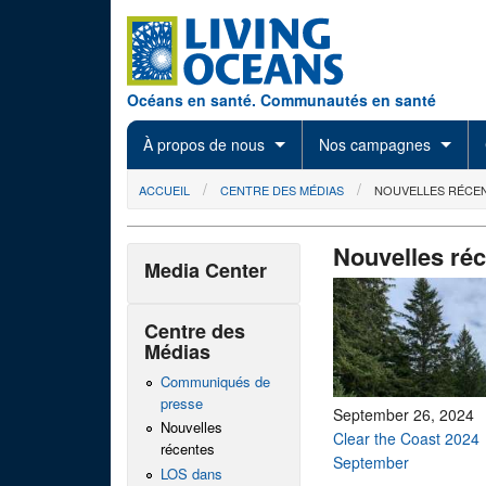
Skip to main content
Océans en santé. Communautés en santé
À propos de nous
Nos campagnes
You are here
ACCUEIL
CENTRE DES MÉDIAS
NOUVELLES RÉCE
Nouvelles ré
Media Center
Centre des
Médias
Communiqués de
presse
September 26, 2024
Nouvelles
Clear the Coast 2024
récentes
September
LOS dans