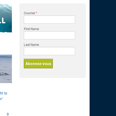
Courriel
*
First Name
Last Name
t to
on”
9