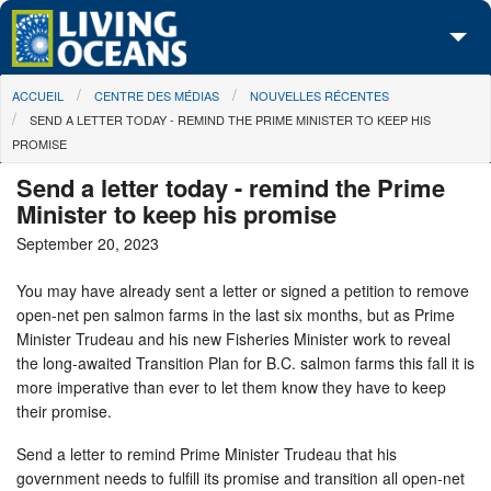
Skip to main content
You are here
ACCUEIL
CENTRE DES MÉDIAS
NOUVELLES RÉCENTES
À propos de nous
SEND A LETTER TODAY - REMIND THE PRIME MINISTER TO KEEP HIS
PROMISE
Nos campagnes
Send a letter today - remind the Prime
Centre des Médias
Minister to keep his promise
September 20, 2023
Les Cartes
You may have already sent a letter or signed a petition to remove
Passez à l'action
open-net pen salmon farms in the last six months, but as Prime
Minister Trudeau and his new Fisheries Minister work to reveal
the long-awaited Transition Plan for B.C. salmon farms this fall it is
more imperative than ever to let them know they have to keep
their promise.
Send a letter to remind Prime Minister Trudeau that his
government needs to fulfill its promise and transition all open-net