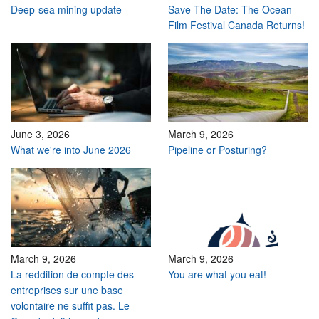
Deep-sea mining update
Save The Date: The Ocean
Film Festival Canada Returns!
June 3, 2026
March 9, 2026
What we're into June 2026
Pipeline or Posturing?
March 9, 2026
March 9, 2026
La reddition de compte des
You are what you eat!
entreprises sur une base
volontaire ne suffit pas. Le