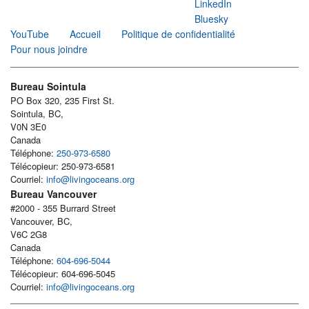
LinkedIn
Bluesky
YouTube
Accueil
Politique de confidentialité
Pour nous joindre
Bureau Sointula
PO Box 320, 235 First St.
Sointula, BC,
V0N 3E0
Canada
Téléphone:
250-973-6580
Télécopieur: 250-973-6581
Courriel:
info@livingoceans.org
Bureau Vancouver
#2000 - 355 Burrard Street
Vancouver, BC,
V6C 2G8
Canada
Téléphone:
604-696-5044
Télécopieur: 604-696-5045
Courriel:
info@livingoceans.org