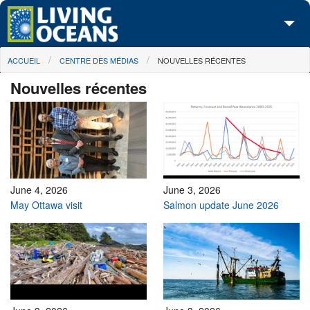
Skip to main content
You are here
ACCUEIL
CENTRE DES MÉDIAS
NOUVELLES RÉCENTES
À propos de nous
Nouvelles récentes
Nos campagnes
Centre des Médias
Les Cartes
Passez à l'action
June 4, 2026
June 3, 2026
May Ottawa visit
Salmon update June 2026