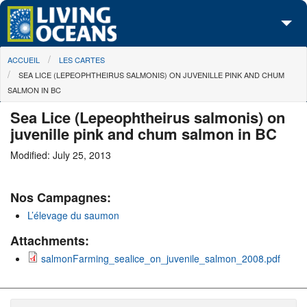
Skip to main content
You are here
ACCUEIL
LES CARTES
À propos de nous
SEA LICE (LEPEOPHTHEIRUS SALMONIS) ON JUVENILLE PINK AND CHUM
SALMON IN BC
Nos campagnes
Sea Lice (Lepeophtheirus salmonis) on
Centre des Médias
juvenille pink and chum salmon in BC
Les Cartes
Modified: July 25, 2013
Passez à l'action
Nos Campagnes:
L’élevage du saumon
Attachments:
salmonFarming_sealice_on_juvenile_salmon_2008.pdf