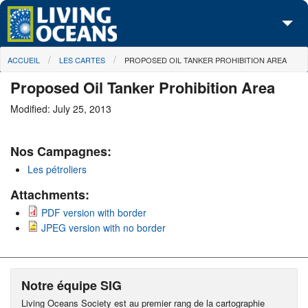
Skip to main content
You are here
ACCUEIL
LES CARTES
PROPOSED OIL TANKER PROHIBITION AREA
À propos de nous
Proposed Oil Tanker Prohibition Area
Nos campagnes
Modified: July 25, 2013
Centre des Médias
Nos Campagnes:
Les Cartes
Les pétroliers
Passez à l'action
Attachments:
PDF version with border
JPEG version with no border
Notre équipe SIG
Living Oceans Society est au premier rang de la cartographie