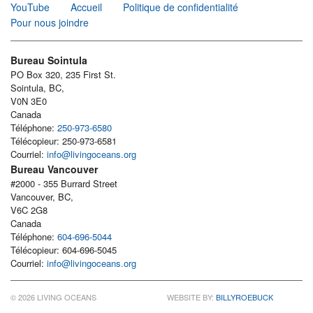
YouTube
Accueil
Politique de confidentialité
Pour nous joindre
Bureau Sointula
PO Box 320, 235 First St.
Sointula, BC,
V0N 3E0
Canada
Téléphone:
250-973-6580
Télécopieur: 250-973-6581
Courriel:
info@livingoceans.org
Bureau Vancouver
#2000 - 355 Burrard Street
Vancouver, BC,
V6C 2G8
Canada
Téléphone:
604-696-5044
Télécopieur: 604-696-5045
Courriel:
info@livingoceans.org
© 2026 LIVING OCEANS
WEBSITE BY:
BILLYROEBUCK