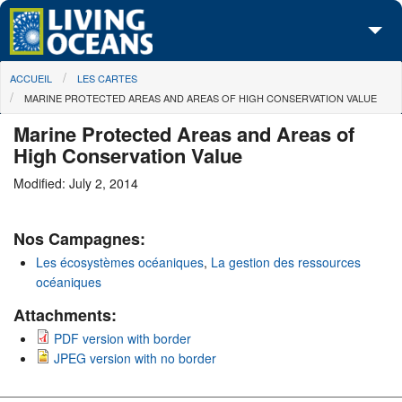
Skip to main content
You are here
ACCUEIL
LES CARTES
À propos de nous
MARINE PROTECTED AREAS AND AREAS OF HIGH CONSERVATION VALUE
Nos campagnes
Marine Protected Areas and Areas of
High Conservation Value
Centre des Médias
Modified: July 2, 2014
Les Cartes
Nos Campagnes:
Passez à l'action
Les écosystèmes océaniques
,
La gestion des ressources
océaniques
Attachments:
PDF version with border
JPEG version with no border