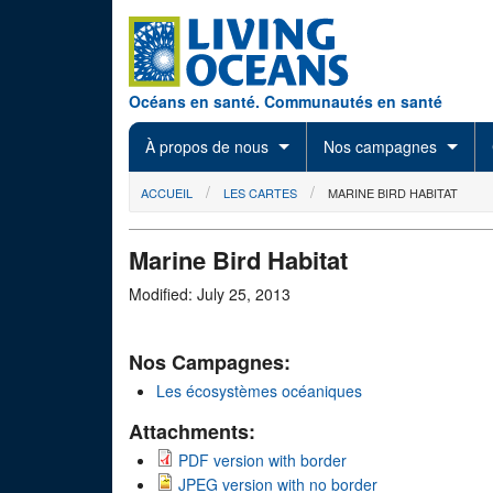
Skip to main content
Océans en santé. Communautés en santé
À propos de nous
Nos campagnes
You are here
ACCUEIL
LES CARTES
MARINE BIRD HABITAT
Marine Bird Habitat
Modified: July 25, 2013
Nos Campagnes:
Les écosystèmes océaniques
Attachments:
PDF version with border
JPEG version with no border