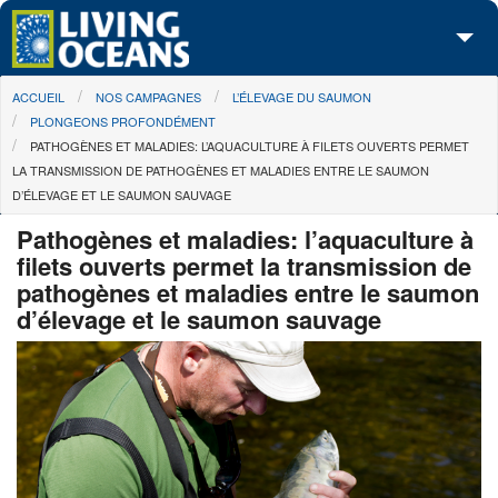
Skip to main content
You are here
ACCUEIL
NOS CAMPAGNES
L’ÉLEVAGE DU SAUMON
À propos de nous
PLONGEONS PROFONDÉMENT
PATHOGÈNES ET MALADIES: L’AQUACULTURE À FILETS OUVERTS PERMET
Nos campagnes
LA TRANSMISSION DE PATHOGÈNES ET MALADIES ENTRE LE SAUMON
D’ÉLEVAGE ET LE SAUMON SAUVAGE
Centre des Médias
Pathogènes et maladies: l’aquaculture à
Les Cartes
filets ouverts permet la transmission de
pathogènes et maladies entre le saumon
Passez à l'action
d’élevage et le saumon sauvage