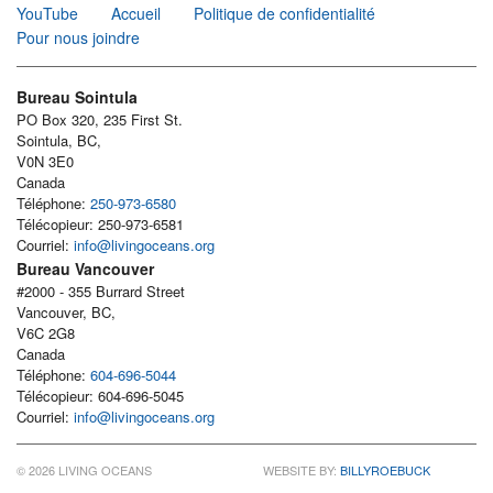
YouTube
Accueil
Politique de confidentialité
Pour nous joindre
Bureau Sointula
PO Box 320, 235 First St.
Sointula, BC,
V0N 3E0
Canada
Téléphone:
250-973-6580
Télécopieur: 250-973-6581
Courriel:
info@livingoceans.org
Bureau Vancouver
#2000 - 355 Burrard Street
Vancouver, BC,
V6C 2G8
Canada
Téléphone:
604-696-5044
Télécopieur: 604-696-5045
Courriel:
info@livingoceans.org
© 2026 LIVING OCEANS
WEBSITE BY:
BILLYROEBUCK