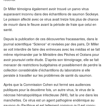
Dr Miller témoigna également avoir trouvé un parvo virus
auparavant inconnu dans des échantillons de saumon Sockeye.
Le poisson affecté avec ce virus avait treize fois plus de chance
de mourir dans le fleuve avant la période de fraie que celui en
santé.
Depuis la publication de ces découvertes fracassantes, dans le
journal scientifique “Science” et revisées par des pairs, Dr Miller
se voit interdire de faire des entrevues avec les médias et se fait
même réprimander par le Ministère des Pêches et Océans pour
avoir poursuivi cette étude. D’après son témoignage, elle se fait
menacer de restrictions budgétaires et possiblement de perdre la
collection considérable d’échantillons du laboratoire si elle
persiste à travailler sur les problèmes de santé du saumon.
Après que la Commission Cohen eut fermé ses audiences
publiques pour la deuxième fois, un autre virus, le virus de la
nécrose hématopoïétique infectieuse (NHI), fait la une dans les
manchettes. Ce virus est un agent pathogène endémique au
saumon du Pacifique et est tellement commun qu’il est connu