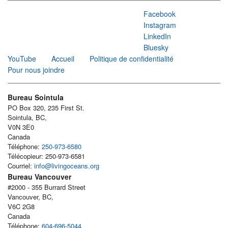
Facebook
Instagram
LinkedIn
Bluesky
YouTube
Accueil
Politique de confidentialité
Pour nous joindre
Bureau Sointula
PO Box 320, 235 First St.
Sointula, BC,
V0N 3E0
Canada
Téléphone:
250-973-6580
Télécopieur: 250-973-6581
Courriel:
info@livingoceans.org
Bureau Vancouver
#2000 - 355 Burrard Street
Vancouver, BC,
V6C 2G8
Canada
Téléphone:
604-696-5044