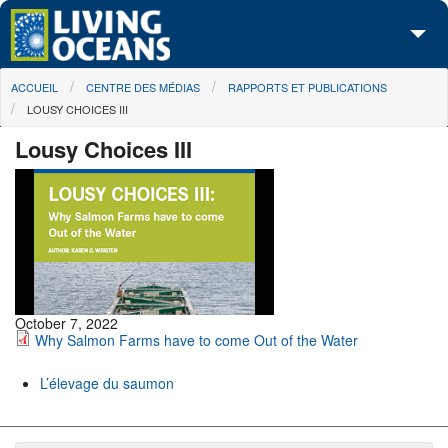
Skip to main content
You are here
ACCUEIL
CENTRE DES MÉDIAS
RAPPORTS ET PUBLICATIONS
À propos de nous
LOUSY CHOICES III
Nos campagnes
Lousy Choices III
Centre des Médias
Les Cartes
Passez à l'action
October 7, 2022
Why Salmon Farms have to come Out of the Water
L’élevage du saumon