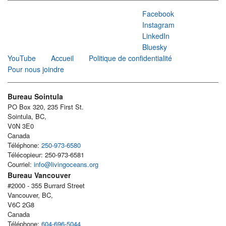
Facebook
Instagram
LinkedIn
Bluesky
YouTube
Accueil
Politique de confidentialité
Pour nous joindre
Bureau Sointula
PO Box 320, 235 First St.
Sointula, BC,
V0N 3E0
Canada
Téléphone:
250-973-6580
Télécopieur: 250-973-6581
Courriel:
info@livingoceans.org
Bureau Vancouver
#2000 - 355 Burrard Street
Vancouver, BC,
V6C 2G8
Canada
Téléphone:
604-696-5044