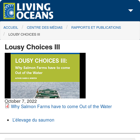
Skip to main content
You are here
ACCUEIL
CENTRE DES MÉDIAS
RAPPORTS ET PUBLICATIONS
À propos de nous
LOUSY CHOICES III
Nos campagnes
Lousy Choices III
Centre des Médias
Les Cartes
Passez à l'action
October 7, 2022
Why Salmon Farms have to come Out of the Water
L’élevage du saumon