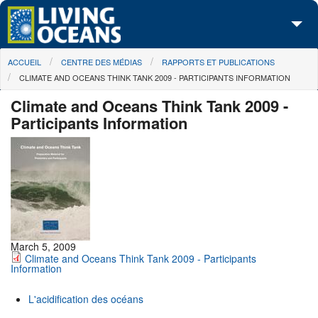
Skip to main content
You are here
ACCUEIL
CENTRE DES MÉDIAS
RAPPORTS ET PUBLICATIONS
À propos de nous
CLIMATE AND OCEANS THINK TANK 2009 - PARTICIPANTS INFORMATION
Nos campagnes
Climate and Oceans Think Tank 2009 -
Participants Information
Centre des Médias
Les Cartes
Passez à l'action
March 5, 2009
Climate and Oceans Think Tank 2009 - Participants
Information
L'acidification des océans