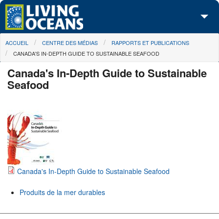
Skip to main content
You are here
ACCUEIL
CENTRE DES MÉDIAS
RAPPORTS ET PUBLICATIONS
À propos de nous
CANADA'S IN-DEPTH GUIDE TO SUSTAINABLE SEAFOOD
Nos campagnes
Canada's In-Depth Guide to Sustainable
Seafood
Centre des Médias
Les Cartes
Passez à l'action
Canada's In-Depth Guide to Sustainable Seafood
Produits de la mer durables