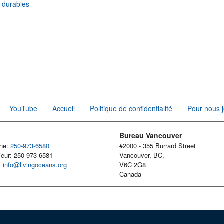
r durables
YouTube
Accueil
Politique de confidentialité
Pour nous j
Bureau Vancouver
one:
250-973-6580
#2000 - 355 Burrard Street
ieur: 250-973-6581
Vancouver, BC,
l:
info@livingoceans.org
V6C 2G8
Canada