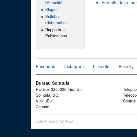
Produits de la me
l'Actualité
Blogue
Bulletins
d'information
Rapports et
Publications
Facebook
Instagram
LinkedIn
Bluesky
Bureau Sointula
PO Box 320, 235 First St.
Téléph
Sointula, BC,
Télécop
V0N 3E0
Courrie
Canada
© 2026 LIVING OCEANS