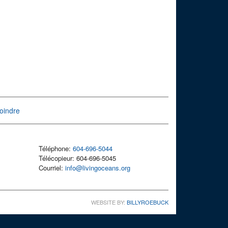
oindre
Téléphone:
604-696-5044
Télécopieur: 604-696-5045
Courriel:
info@livingoceans.org
WEBSITE BY:
BILLYROEBUCK