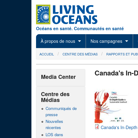
Skip to main content
Océans en santé. Communautés en santé
À propos de nous
Nos campagnes
You are here
ACCUEIL
CENTRE DES MÉDIAS
RAPPORTS ET PUB
Canada's In-
Media Center
Centre des
Médias
Communiqués de
presse
Nouvelles
Canada's In-Depth
récentes
LOS dans