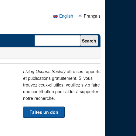
English
Français
Search form
Search
Living Oceans Society
offre ses rapports
et publications gratuitement. Si vous
trouvez ceux-ci utiles, veuillez s.v.p faire
une contribution pour aider à supporter
notre recherche.
Faites un don