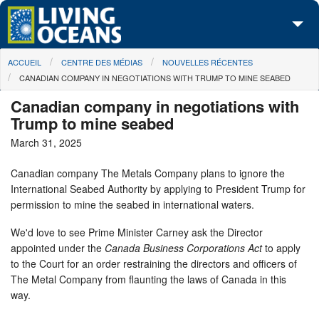
Skip to main content
You are here
ACCUEIL
CENTRE DES MÉDIAS
NOUVELLES RÉCENTES
À propos de nous
CANADIAN COMPANY IN NEGOTIATIONS WITH TRUMP TO MINE SEABED
Nos campagnes
Canadian company in negotiations with
Trump to mine seabed
Centre des Médias
March 31, 2025
Les Cartes
Canadian company The Metals Company plans to ignore the
International Seabed Authority by applying to President Trump for
Passez à l'action
permission to mine the seabed in international waters.
We'd love to see Prime Minister Carney ask the Director
appointed under the
Canada Business Corporations Act
to apply
to the Court for an order restraining the directors and officers of
The Metal Company from flaunting the laws of Canada in this
way.