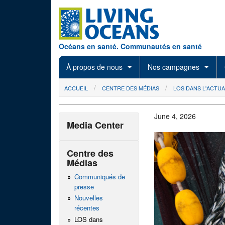
Skip to main content
Océans en santé. Communautés en santé
À propos de nous
Nos campagnes
You are here
ACCUEIL
CENTRE DES MÉDIAS
LOS DANS L'ACTUA
June 4, 2026
Media Center
Centre des
Médias
Communiqués de
presse
Nouvelles
récentes
LOS dans