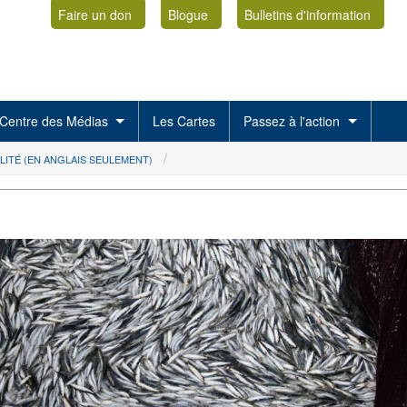
Faire un don
Blogue
Bulletins d'information
Centre des Médias
Les Cartes
Passez à l'action
LITÉ (EN ANGLAIS SEULEMENT)