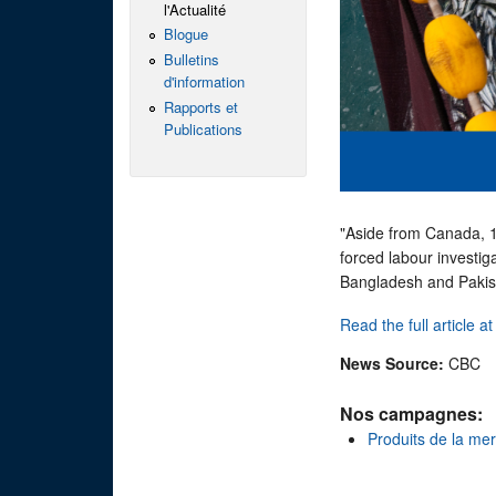
l'Actualité
Blogue
Bulletins
d'information
Rapports et
Publications
"Aside from Canada, 15
forced labour investig
Bangladesh and Pakis
Read the full article a
News Source:
CBC
Nos campagnes:
Produits de la me