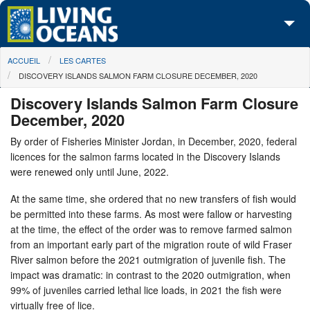
Skip to main content
You are here
ACCUEIL
LES CARTES
À propos de nous
DISCOVERY ISLANDS SALMON FARM CLOSURE DECEMBER, 2020
Nos campagnes
Discovery Islands Salmon Farm Closure
December, 2020
Centre des Médias
By order of Fisheries Minister Jordan, in December, 2020, federal
Les Cartes
licences for the salmon farms located in the Discovery Islands
were renewed only until June, 2022.
Passez à l'action
At the same time, she ordered that no new transfers of fish would
be permitted into these farms. As most were fallow or harvesting
at the time, the effect of the order was to remove farmed salmon
from an important early part of the migration route of wild Fraser
River salmon before the 2021 outmigration of juvenile fish. The
impact was dramatic: in contrast to the 2020 outmigration, when
99% of juveniles carried lethal lice loads, in 2021 the fish were
virtually free of lice.