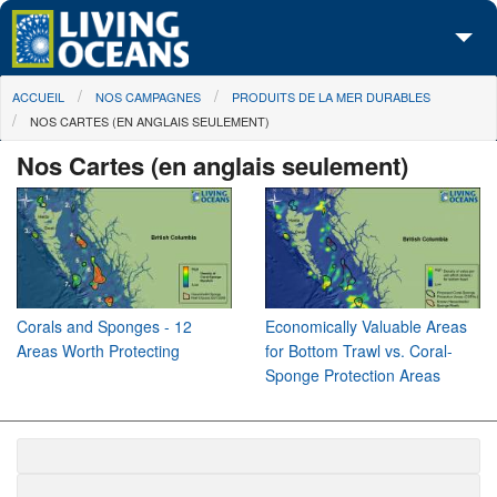
Skip to main content
You are here
ACCUEIL
NOS CAMPAGNES
PRODUITS DE LA MER DURABLES
À propos de nous
NOS CARTES (EN ANGLAIS SEULEMENT)
Nos campagnes
Nos Cartes (en anglais seulement)
Centre des Médias
Les Cartes
Passez à l'action
Corals and Sponges - 12
Economically Valuable Areas
Areas Worth Protecting
for Bottom Trawl vs. Coral-
Sponge Protection Areas