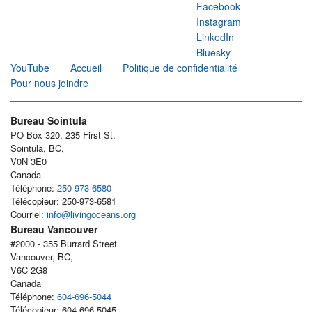
Facebook
Instagram
LinkedIn
Bluesky
YouTube
Accueil
Politique de confidentialité
Pour nous joindre
Bureau Sointula
PO Box 320, 235 First St.
Sointula, BC,
V0N 3E0
Canada
Téléphone:
250-973-6580
Télécopieur: 250-973-6581
Courriel:
info@livingoceans.org
Bureau Vancouver
#2000 - 355 Burrard Street
Vancouver, BC,
V6C 2G8
Canada
Téléphone:
604-696-5044
Télécopieur: 604-696-5045