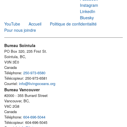
Instagram
LinkedIn
Bluesky
YouTube
Accueil
Politique de confidentialité
Pour nous joindre
Bureau Sointula
PO Box 320, 235 First St.
Sointula, BC,
V0N 3E0
Canada
Téléphone:
250-973-6580
Télécopieur: 250-973-6581
Courriel:
info@livingoceans.org
Bureau Vancouver
#2000 - 355 Burrard Street
Vancouver, BC,
V6C 2G8
Canada
Téléphone:
604-696-5044
Télécopieur: 604-696-5045