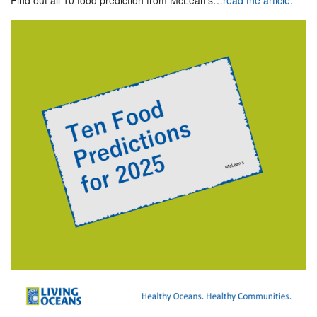
Find out all 10 food prediction from McLean’s…
read the article
.