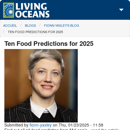
Skip to main content
You are here
ACCUEIL
BLOGS
FIONN-YAXLEY'S BLOG
À propos de nous
TEN FOOD PREDICTIONS FOR 2025
Nos campagnes
Ten Food Predictions for 2025
Centre des Médias
Les Cartes
Passez à l'action
Submitted by
fionn-yaxley
on Thu, 01/23/2025 - 11:58