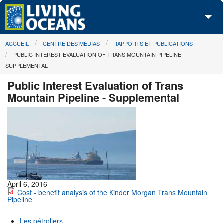
Skip to main content
You are here
ACCUEIL
CENTRE DES MÉDIAS
RAPPORTS ET PUBLICATIONS
À propos de nous
PUBLIC INTEREST EVALUATION OF TRANS MOUNTAIN PIPELINE -
SUPPLEMENTAL
Nos campagnes
Public Interest Evaluation of Trans
Centre des Médias
Mountain Pipeline - Supplemental
Les Cartes
Passez à l'action
April 6, 2016
Cost - benefit analysis of the Kinder Morgan Trans Mountain
Pipeline
Les pétroliers